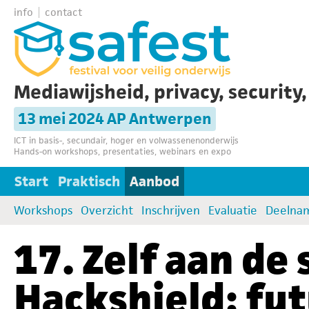
info
contact
Mediawijsheid, privacy, security
13 mei 2024 AP Antwerpen
ICT in basis-, secundair, hoger en volwassenenonderwijs
Hands-on workshops, presentaties, webinars en expo
Start
Praktisch
Aanbod
Workshops
Overzicht
Inschrijven
Evaluatie
Deelna
17. Zelf aan de
Hackshield: fu