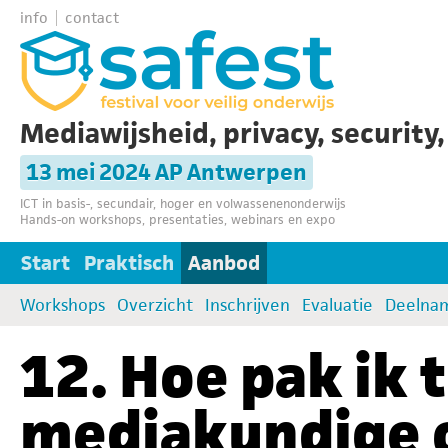
info
contact
Mediawijsheid, privacy, security
13 mei 2024 AP Antwerpen
ICT in basis-, secundair, hoger en volwassenenonderwijs
Hands-on workshops, presentaties, webinars en expo
Start
Praktisch
Aanbod
Workshops
Overzicht
Inschrijven
Evaluatie
Deelna
12. Hoe pak ik 
mediakundige 