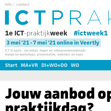
info
contact
1e ICT
-praktijk
week
#ictweek1
3 mei '21 - 7 mei '21 online in Veertly
ICT in basis-, secundair, hoger en volwassenenonderwijs
Hands-on workshops, presentaties, webinars en expo
Start
MA+VR
DI+WO+DO
WO
Jouw aanbod op
praktijkdag?