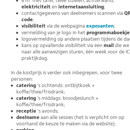
6 m² met tafel, twee stoelen, achterwand,
elektriciteit
en
internetaansluiting
;
contactgegevens van deelnemers scannen via
QR
code
;
visibiliteit
via de webpagina
exposanten
;
vermelding van je logo in het
programmaboekje
logovermelding op andere plaatsen tijdens de da
kans op opvallende visibiliteit via een
mail
die we
naar alle aanwezigen sturen, één week voor de IC
praktijkdag.
In de kostprijs is verder ook inbegrepen, voor twee
personen:
catering
's ochtends: ontbijtkoek +
koffie/thee/frisdrank;
catering
's middags: broodjeslunch +
koffie/thee/frisdrank;
receptie
's avonds;
deelname
aan alle sessies (het is verplicht om op
voorhand de keuze te maken via de website);