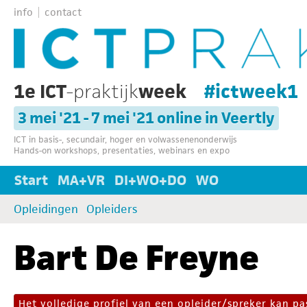
info
contact
1e ICT
-praktijk
week
#ictweek1
3 mei '21 - 7 mei '21 online in Veertly
ICT in basis-, secundair, hoger en volwassenenonderwijs
Hands-on workshops, presentaties, webinars en expo
Start
MA+VR
DI+WO+DO
WO
Opleidingen
Opleiders
Bart De Freyne
Het volledige profiel van een opleider/spreker kan 