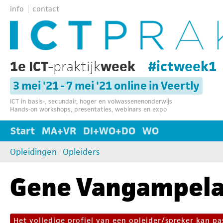
info
contact
1e ICT
-praktijk
week
#ictweek1
3 mei '21 - 7 mei '21 online in Veertly
ICT in basis-, secundair, hoger en volwassenenonderwijs
Hands-on workshops, presentaties, webinars en expo
Start
MA+VR
DI+WO+DO
WO
Opleidingen
Opleiders
Gene Vangampela
Het volledige profiel van een opleider/spreker kan 