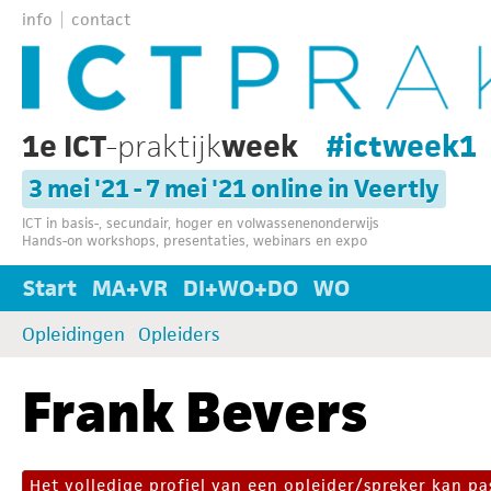
info
contact
1e ICT
-praktijk
week
#ictweek1
3 mei '21 - 7 mei '21 online in Veertly
ICT in basis-, secundair, hoger en volwassenenonderwijs
Hands-on workshops, presentaties, webinars en expo
Start
MA+VR
DI+WO+DO
WO
Opleidingen
Opleiders
Frank Bevers
Het volledige profiel van een opleider/spreker kan 