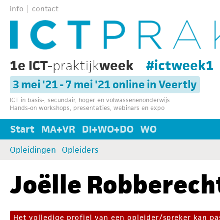
info
contact
1e ICT
-praktijk
week
#ictweek1
3 mei '21 - 7 mei '21 online in Veertly
ICT in basis-, secundair, hoger en volwassenenonderwijs
Hands-on workshops, presentaties, webinars en expo
Start
MA+VR
DI+WO+DO
WO
Opleidingen
Opleiders
Joëlle Robberech
Het volledige profiel van een opleider/spreker kan 