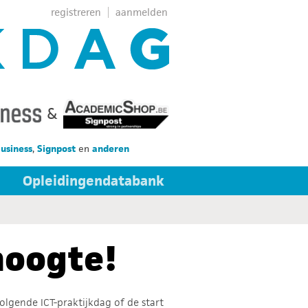
registreren
aanmelden
&
Business
,
Signpost
en
anderen
Opleidingendatabank
hoogte!
volgende ICT-praktijkdag of de start