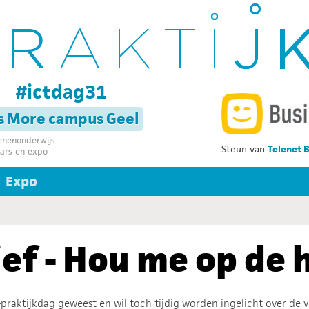
g
#ictdag31
s More campus Geel
senenonderwijs
Steun van
Telenet 
ars en expo
Expo
ef - Hou me op de 
CT-praktijkdag geweest en wil toch tijdig worden ingelicht over de 