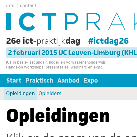
info
contact
26e ict
-praktijk
dag
#ictdag26
2 februari 2015 UC Leuven-Limburg (KH
ICT in basis-, secundair, hoger en volwassenenonderwijs
Hands-on workshops, presentaties, webinars en expo
Start
Praktisch
Aanbod
Expo
Opleidingen
Opleiders
Opleidingen