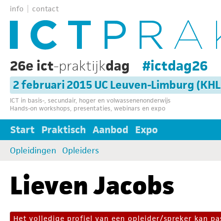
info
contact
26e ict
-praktijk
dag
#ictdag26
2 februari 2015 UC Leuven-Limburg (KH
ICT in basis-, secundair, hoger en volwassenenonderwijs
Hands-on workshops, presentaties, webinars en expo
Start
Praktisch
Aanbod
Expo
Opleidingen
Opleiders
Lieven Jacobs
Het volledige profiel van een opleider/spreker kan 