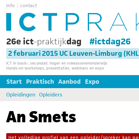
info
contact
26e ict
-praktijk
dag
#ictdag26
2 februari 2015 UC Leuven-Limburg (KH
ICT in basis-, secundair, hoger en volwassenenonderwijs
Hands-on workshops, presentaties, webinars en expo
Start
Praktisch
Aanbod
Expo
Opleidingen
Opleiders
An Smets
Het volledige profiel van een opleider/spreker kan 