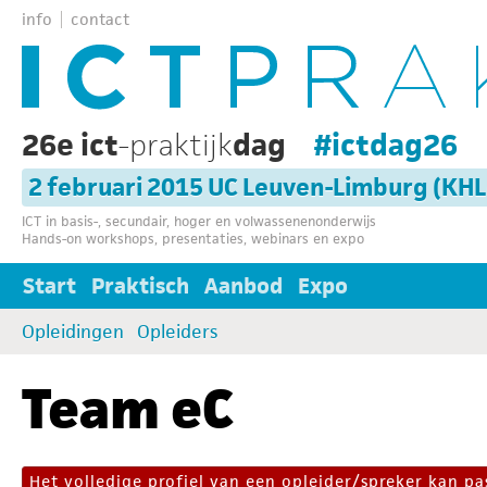
info
contact
26e ict
-praktijk
dag
#ictdag26
2 februari 2015 UC Leuven-Limburg (KH
ICT in basis-, secundair, hoger en volwassenenonderwijs
Hands-on workshops, presentaties, webinars en expo
Start
Praktisch
Aanbod
Expo
Opleidingen
Opleiders
Team eC
Het volledige profiel van een opleider/spreker kan 