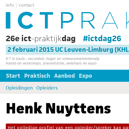
info
contact
26e ict
-praktijk
dag
#ictdag26
2 februari 2015 UC Leuven-Limburg (KH
ICT in basis-, secundair, hoger en volwassenenonderwijs
Hands-on workshops, presentaties, webinars en expo
Start
Praktisch
Aanbod
Expo
Opleidingen
Opleiders
Henk Nuyttens
Het volledige profiel van een opleider/spreker kan 