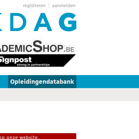
registreren
aanmelden
Opleidingendatabank
op onze website.