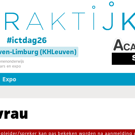
g
#ictdag26
uven-Limburg (KHLeuven)
senenonderwijs
ars en expo
Expo
vrau
 opleider/spreker kan pas bekeken worden na aanmelding 