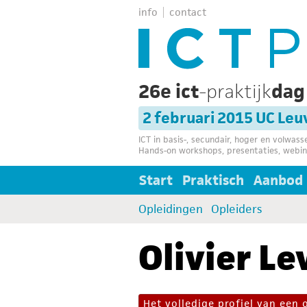
info
contact
26e ict
-praktijk
da
2 februari 2015 UC Le
ICT in basis-, secundair, hoger en volwas
Hands-on workshops, presentaties, webin
Start
Praktisch
Aanbod
Opleidingen
Opleiders
Olivier Le
Het volledige profiel van een