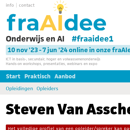
info
contact
Onderwijs en AI
#fraaidee1
10 nov '23 - 7 jun '24 online in onze fraAI
ICT in basis-, secundair, hoger en volwassenenonderwijs
Hands-on workshops, presentaties, webinars en expo
Start
Praktisch
Aanbod
Opleidingen
Opleiders
Steven Van Assch
Het volledige profiel van een opleider/spreker kan 