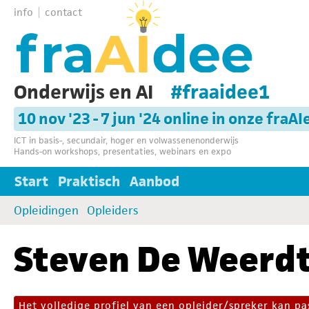
info
contact
Onderwijs en AI
#fraaidee1
10 nov '23 - 7 jun '24 online in onze fraAI
ICT in basis-, secundair, hoger en volwassenenonderwijs
Hands-on workshops, presentaties, webinars en expo
Start
Praktisch
Aanbod
Opleidingen
Opleiders
Steven De Weerd
Het volledige profiel van een opleider/spreker kan 