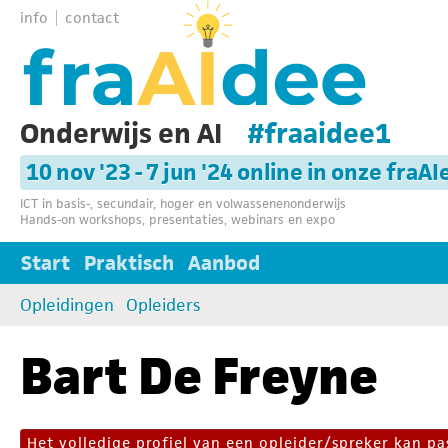
info
contact
Onderwijs en AI
#fraaidee1
10 nov '23 - 7 jun '24 online in onze fraAI
ICT in basis-, secundair, hoger en volwassenenonderwijs
Hands-on workshops, presentaties, webinars en expo
Start
Praktisch
Aanbod
Opleidingen
Opleiders
Bart De Freyne
Het volledige profiel van een opleider/spreker kan 