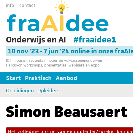
info
contact
Onderwijs en AI
#fraaidee1
10 nov '23 - 7 jun '24 online in onze fraAI
ICT in basis-, secundair, hoger en volwassenenonderwijs
Hands-on workshops, presentaties, webinars en expo
Start
Praktisch
Aanbod
Opleidingen
Opleiders
Simon Beausaert
Het volledige profiel van een opleider/spreker kan 