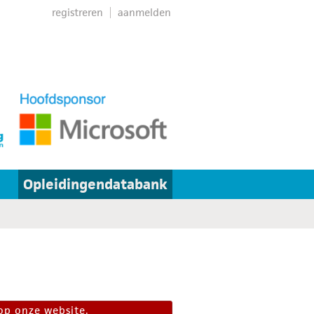
registreren
aanmelden
Opleidingendatabank
op onze website.