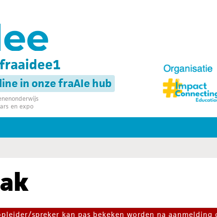
fraaidee1
nline in onze fraAIe hub
senenonderwijs
ars en expo
sak
 opleider/spreker kan pas bekeken worden na aanmelding 