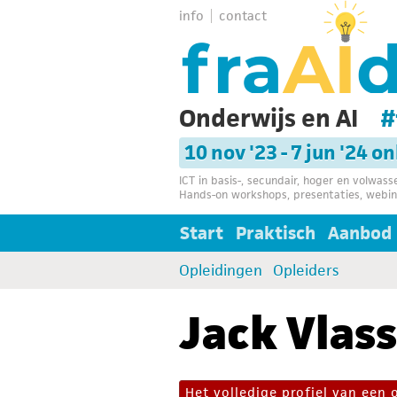
info
contact
Onderwijs en AI
#
10 nov '23 - 7 jun '24 o
ICT in basis-, secundair, hoger en volwas
Hands-on workshops, presentaties, webin
Start
Praktisch
Aanbod
Opleidingen
Opleiders
Jack Vlas
Het volledige profiel van een