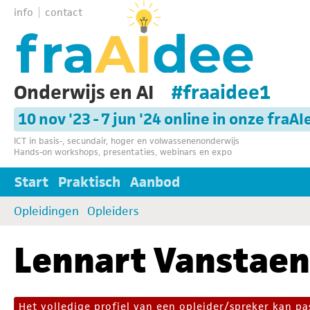
info
contact
Onderwijs en AI
#fraaidee1
10 nov '23 - 7 jun '24 online in onze fraAI
ICT in basis-, secundair, hoger en volwassenenonderwijs
Hands-on workshops, presentaties, webinars en expo
Start
Praktisch
Aanbod
Opleidingen
Opleiders
Lennart Vanstaen
Het volledige profiel van een opleider/spreker kan 