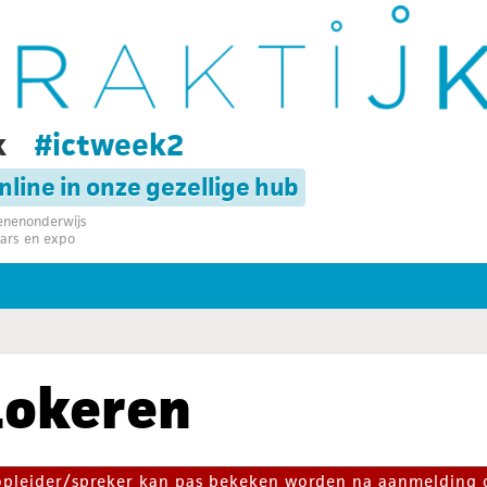
k
#ictweek2
online in onze gezellige hub
senenonderwijs
ars en expo
 Lokeren
 opleider/spreker kan pas bekeken worden na aanmelding 