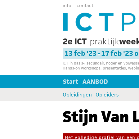
info
contact
2e ICT
-praktijk
wee
13 feb '23 - 17 feb '23 
ICT in basis-, secundair, hoger en volwas
Hands-on workshops, presentaties, webin
Start
AANBOD
Opleidingen
Opleiders
Stijn Van
Het volledige profiel van een