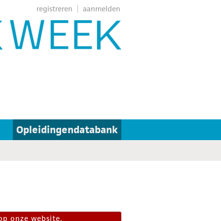
registreren
aanmelden
Opleidingendatabank
op onze website.