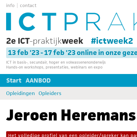
info
contact
2e ICT
-praktijk
week
#ictweek2
13 feb '23 - 17 feb '23 online in onze gez
ICT in basis-, secundair, hoger en volwassenenonderwijs
Hands-on workshops, presentaties, webinars en expo
Start
AANBOD
Opleidingen
Opleiders
Jeroen Heremans
Het volledige profiel van een opleider/spreker kan 