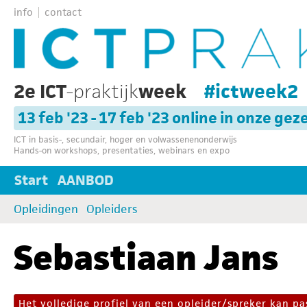
info
contact
2e ICT
-praktijk
week
#ictweek2
13 feb '23 - 17 feb '23 online in onze gez
ICT in basis-, secundair, hoger en volwassenenonderwijs
Hands-on workshops, presentaties, webinars en expo
Start
AANBOD
Opleidingen
Opleiders
Sebastiaan Jans
Het volledige profiel van een opleider/spreker kan 