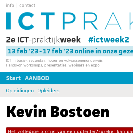
info
contact
2e ICT
-praktijk
week
#ictweek2
13 feb '23 - 17 feb '23 online in onze gez
ICT in basis-, secundair, hoger en volwassenenonderwijs
Hands-on workshops, presentaties, webinars en expo
Start
AANBOD
Opleidingen
Opleiders
Kevin Bostoen
Het volledige profiel van een opleider/spreker kan 