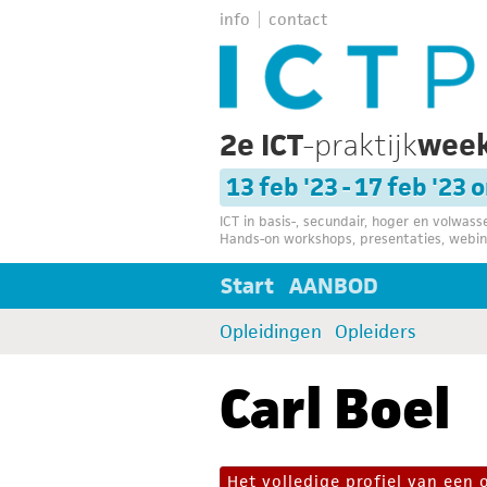
info
contact
2e ICT
-praktijk
wee
13 feb '23 - 17 feb '23 
ICT in basis-, secundair, hoger en volwas
Hands-on workshops, presentaties, webin
Start
AANBOD
Opleidingen
Opleiders
Carl Boel
Het volledige profiel van een