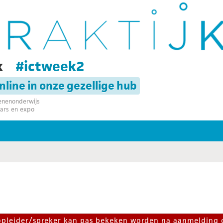
k
#ictweek2
online in onze gezellige hub
senenonderwijs
ars en expo
 opleider/spreker kan pas bekeken worden na aanmelding 