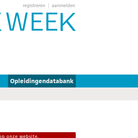
registreren
aanmelden
Opleidingendatabank
op onze website.