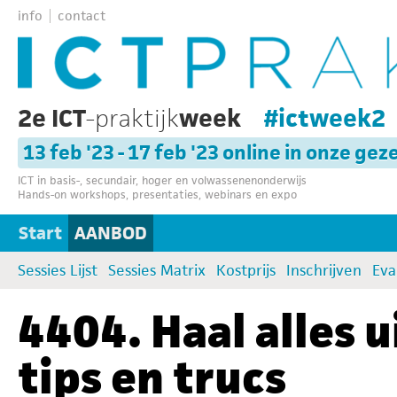
info
contact
2e ICT
-praktijk
week
#ictweek2
13 feb '23 - 17 feb '23 online in onze gez
ICT in basis-, secundair, hoger en volwassenenonderwijs
Hands-on workshops, presentaties, webinars en expo
Start
AANBOD
Sessies Lijst
Sessies Matrix
Kostprijs
Inschrijven
Eva
4404. Haal alles 
tips en trucs