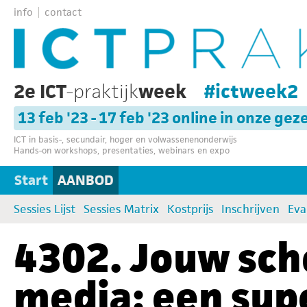
info
contact
2e ICT
-praktijk
week
#ictweek2
13 feb '23 - 17 feb '23 online in onze gez
ICT in basis-, secundair, hoger en volwassenenonderwijs
Hands-on workshops, presentaties, webinars en expo
Start
AANBOD
Sessies Lijst
Sessies Matrix
Kostprijs
Inschrijven
Eva
4302. Jouw scho
media: een sup