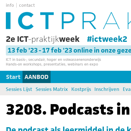
info
contact
2e ICT
-praktijk
week
#ictweek2
13 feb '23 - 17 feb '23 online in onze gez
ICT in basis-, secundair, hoger en volwassenenonderwijs
Hands-on workshops, presentaties, webinars en expo
Start
AANBOD
Sessies Lijst
Sessies Matrix
Kostprijs
Inschrijven
Eva
3208. Podcasts in
De podcast als leermiddel in de k