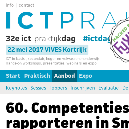
info
contact
32e ict
-praktijk
dag
#ictdag32
22 mei 2017 VIVES Kortrijk
ICT in basis-, secundair, hoger en volwassenenonderwijs
Hands-on workshops, presentaties, webinars en expo
Start
Praktisch
Aanbod
Expo
Keynotes
Sessies
Toppers
Inschrijven
Evaluatie
De
60. Competenties
rapporteren in S