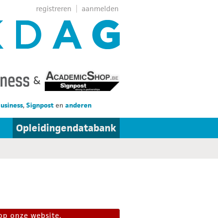
registreren
aanmelden
&
Business
,
Signpost
en
anderen
Opleidingendatabank
op onze website.