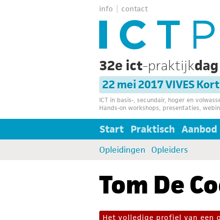
info
contact
32e ict
-praktijk
da
22 mei 2017 VIVES Kort
ICT in basis-, secundair, hoger en volwas
Hands-on workshops, presentaties, webin
Start
Praktisch
Aanbod
Opleidingen
Opleiders
Tom De Co
Het volledige profiel van een