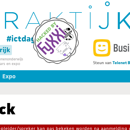
g
#ictdag32
rijk
senenonderwijs
Steun van
Telenet 
ars en expo
Expo
ck
 opleider/spreker kan pas bekeken worden na aanmelding 