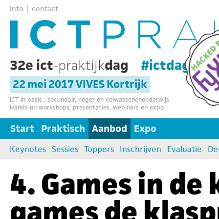
info
contact
32e ict
-praktijk
dag
#ictdag32
22 mei 2017 VIVES Kortrijk
ICT in basis-, secundair, hoger en volwassenenonderwijs
Hands-on workshops, presentaties, webinars en expo
Start
Praktisch
Aanbod
Expo
Keynotes
Sessies
Toppers
Inschrijven
Evaluatie
De
4. Games in de 
games de klasp