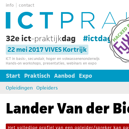
info
contact
32e ict
-praktijk
dag
#ictdag32
22 mei 2017 VIVES Kortrijk
ICT in basis-, secundair, hoger en volwassenenonderwijs
Hands-on workshops, presentaties, webinars en expo
Start
Praktisch
Aanbod
Expo
Opleidingen
Opleiders
Lander Van der Bi
Het volledige profiel van een opleider/spreker kan 