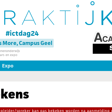
g
#ictdag24
s More, Campus Geel
senenonderwijs
ars en expo
Expo
ekens
 opleider/spreker kan pas bekeken worden na aanmelding 