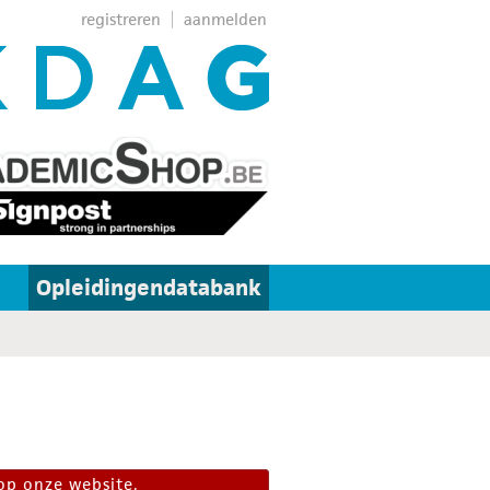
registreren
aanmelden
Opleidingendatabank
op onze website.