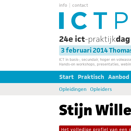
info
contact
24e ict
-praktijk
da
3 februari 2014 Thoma
ICT in basis-, secundair, hoger en volwas
Hands-on workshops, presentaties, webin
Start
Praktisch
Aanbod
Opleidingen
Opleiders
Stijn Will
Het volledige profiel van een