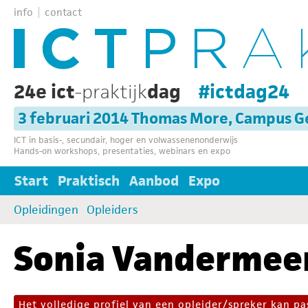
info
contact
24e ict
-praktijk
dag
#ictdag24
3 februari 2014 Thomas More, Campus G
ICT in basis-, secundair, hoger en volwassenenonderwijs
Hands-on workshops, presentaties, webinars en expo
Start
Praktisch
Aanbod
Expo
Opleidingen
Opleiders
Sonia Vandermee
Het volledige profiel van een opleider/spreker kan 