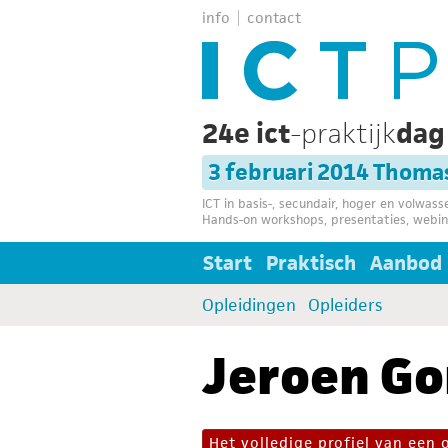
info
contact
24e ict
-praktijk
da
3 februari 2014 Thoma
ICT in basis-, secundair, hoger en volwas
Hands-on workshops, presentaties, webin
Start
Praktisch
Aanbod
Opleidingen
Opleiders
Jeroen Go
Het volledige profiel van een