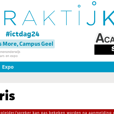
g
#ictdag24
s More, Campus Geel
senenonderwijs
ars en expo
Expo
ris
 opleider/spreker kan pas bekeken worden na aanmelding 