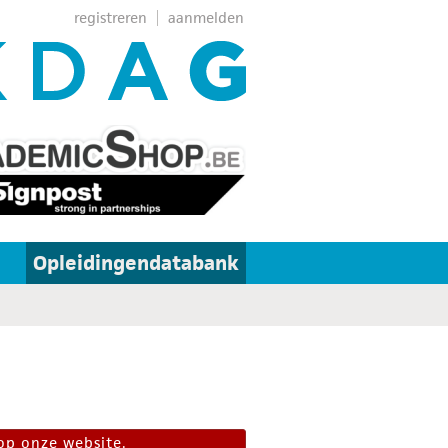
registreren
aanmelden
Opleidingendatabank
op onze website.