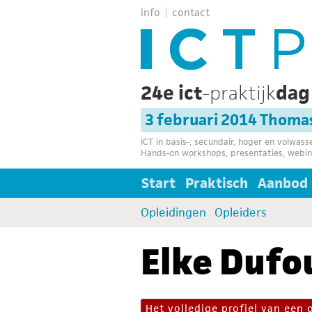
info
contact
24e ict
-praktijk
da
3 februari 2014 Thoma
ICT in basis-, secundair, hoger en volwas
Hands-on workshops, presentaties, webin
Start
Praktisch
Aanbod
Opleidingen
Opleiders
Elke Dufo
Het volledige profiel van een