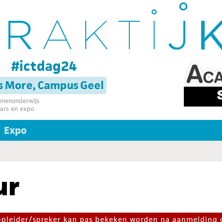
g
#ictdag24
s More, Campus Geel
senenonderwijs
ars en expo
Expo
ur
 opleider/spreker kan pas bekeken worden na aanmelding 