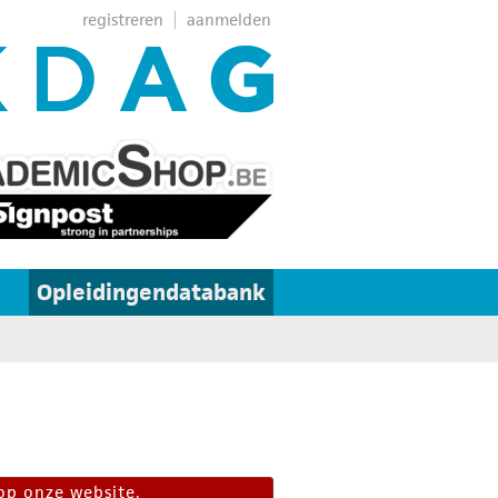
registreren
aanmelden
Opleidingendatabank
op onze website.