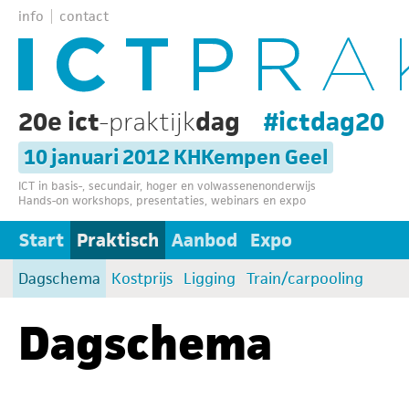
info
contact
20e ict
-praktijk
dag
#ictdag20
10 januari 2012 KHKempen Geel
ICT in basis-, secundair, hoger en volwassenenonderwijs
Hands-on workshops, presentaties, webinars en expo
Start
Praktisch
Aanbod
Expo
Dagschema
Kostprijs
Ligging
Train/carpooling
Dagschema