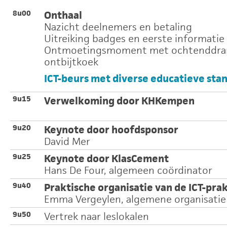
8u00
Onthaal
Nazicht deelnemers en betaling
Uitreiking badges en eerste informatie
Ontmoetingsmoment met ochtenddran
ontbijtkoek
ICT-beurs met diverse educatieve st
9u15
Verwelkoming door KHKempen
9u20
Keynote door hoofdsponsor
David Mer
9u25
Keynote door KlasCement
Hans De Four, algemeen coördinator
9u40
Praktische organisatie van de ICT-pra
Emma Vergeylen, algemene organisatie
9u50
Vertrek naar leslokalen