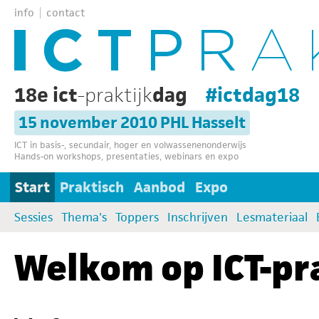
info
contact
18e ict
-praktijk
dag
#ictdag18
15 november 2010 PHL Hasselt
ICT in basis-, secundair, hoger en volwassenenonderwijs
Hands-on workshops, presentaties, webinars en expo
Start
Praktisch
Aanbod
Expo
Sessies
Thema's
Toppers
Inschrijven
Lesmateriaal
Welkom op ICT-pr