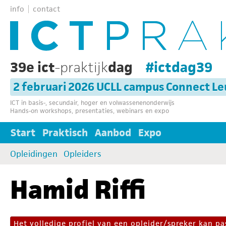
info
contact
39e ict
-praktijk
dag
#ictdag39
2 februari 2026 UCLL campus Connect L
ICT in basis-, secundair, hoger en volwassenenonderwijs
Hands-on workshops, presentaties, webinars en expo
Start
Praktisch
Aanbod
Expo
Opleidingen
Opleiders
Hamid Riffi
Het volledige profiel van een opleider/spreker kan 