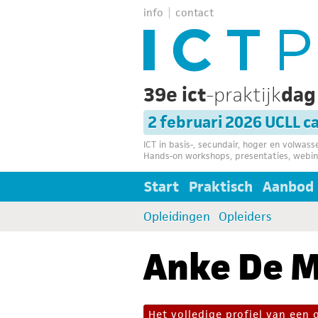
info
contact
39e ict
-praktijk
da
2 februari 2026 UCLL 
ICT in basis-, secundair, hoger en volwas
Hands-on workshops, presentaties, webin
Start
Praktisch
Aanbod
Opleidingen
Opleiders
Anke De M
Het volledige profiel van een