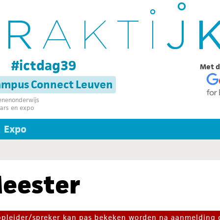
g
#ictdag39
Met d
campus Connect Leuven
senenonderwijs
ars en expo
Expo
eester
 opleider/spreker kan pas bekeken worden na aanmelding 