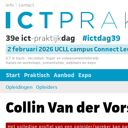
info
contact
39e ict
-praktijk
dag
#ictdag39
2 februari 2026 UCLL campus Connect L
ICT in basis-, secundair, hoger en volwassenenonderwijs
Hands-on workshops, presentaties, webinars en expo
Start
Praktisch
Aanbod
Expo
Opleidingen
Opleiders
Collin Van der Vor
Het volledige profiel van een opleider/spreker kan 