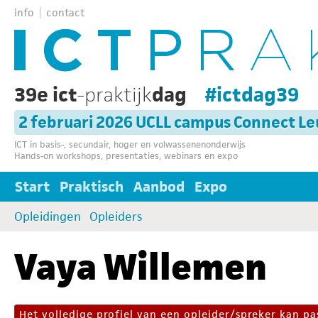
info
contact
39e ict
-praktijk
dag
#ictdag39
2 februari 2026 UCLL campus Connect L
ICT in basis-, secundair, hoger en volwassenenonderwijs
Hands-on workshops, presentaties, webinars en expo
Start
Praktisch
Aanbod
Expo
Opleidingen
Opleiders
Vaya Willemen
Het volledige profiel van een opleider/spreker kan 