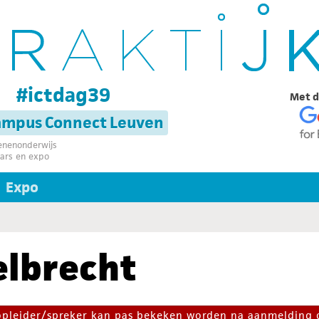
g
#ictdag39
Met d
campus Connect Leuven
senenonderwijs
ars en expo
Expo
elbrecht
 opleider/spreker kan pas bekeken worden na aanmelding 