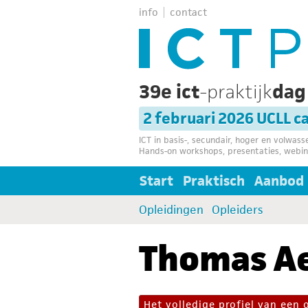
info
contact
39e ict
-praktijk
da
2 februari 2026 UCLL 
ICT in basis-, secundair, hoger en volwas
Hands-on workshops, presentaties, webin
Start
Praktisch
Aanbod
Opleidingen
Opleiders
Thomas A
Het volledige profiel van een