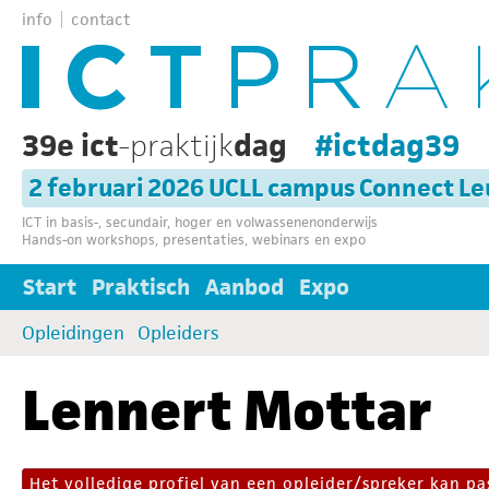
info
contact
39e ict
-praktijk
dag
#ictdag39
2 februari 2026 UCLL campus Connect L
ICT in basis-, secundair, hoger en volwassenenonderwijs
Hands-on workshops, presentaties, webinars en expo
Start
Praktisch
Aanbod
Expo
Opleidingen
Opleiders
Lennert Mottar
Het volledige profiel van een opleider/spreker kan 