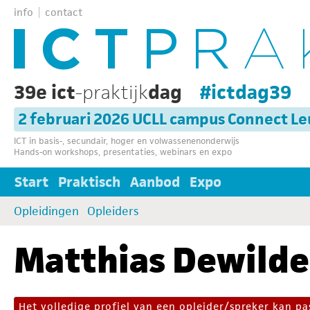
info
contact
39e ict
-praktijk
dag
#ictdag39
2 februari 2026 UCLL campus Connect L
ICT in basis-, secundair, hoger en volwassenenonderwijs
Hands-on workshops, presentaties, webinars en expo
Start
Praktisch
Aanbod
Expo
Opleidingen
Opleiders
Matthias Dewilde
Het volledige profiel van een opleider/spreker kan 