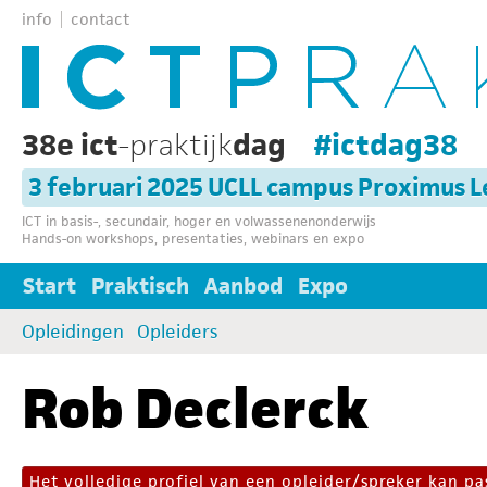
info
contact
38e ict
-praktijk
dag
#ictdag38
3 februari 2025 UCLL campus Proximus 
ICT in basis-, secundair, hoger en volwassenenonderwijs
Hands-on workshops, presentaties, webinars en expo
Start
Praktisch
Aanbod
Expo
Opleidingen
Opleiders
Rob Declerck
Het volledige profiel van een opleider/spreker kan 