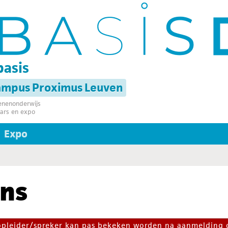
basis
campus Proximus Leuven
senenonderwijs
ars en expo
Expo
ns
 opleider/spreker kan pas bekeken worden na aanmelding 