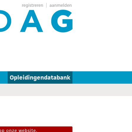
registreren
aanmelden
Opleidingendatabank
op onze website.