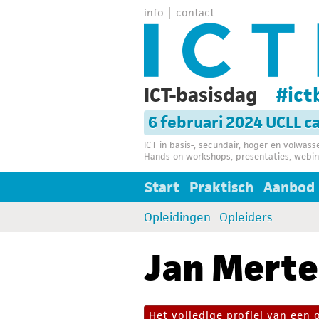
info
contact
ICT-basisdag
#ict
6 februari 2024 UCLL 
ICT in basis-, secundair, hoger en volwas
Hands-on workshops, presentaties, webin
Start
Praktisch
Aanbod
Opleidingen
Opleiders
Jan Merte
Het volledige profiel van een