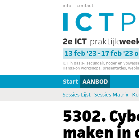
info
contact
2e ICT
-praktijk
wee
13 feb '23 - 17 feb '23 
ICT in basis-, secundair, hoger en volwas
Hands-on workshops, presentaties, webin
Start
AANBOD
Sessies Lijst
Sessies Matrix
Ko
5302. Cyb
maken in 