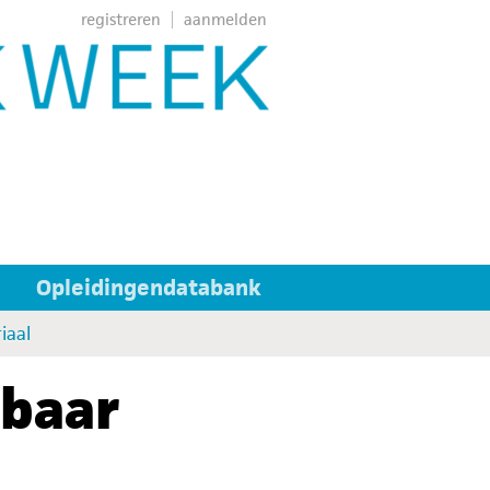
registreren
aanmelden
Opleidingendatabank
iaal
kbaar