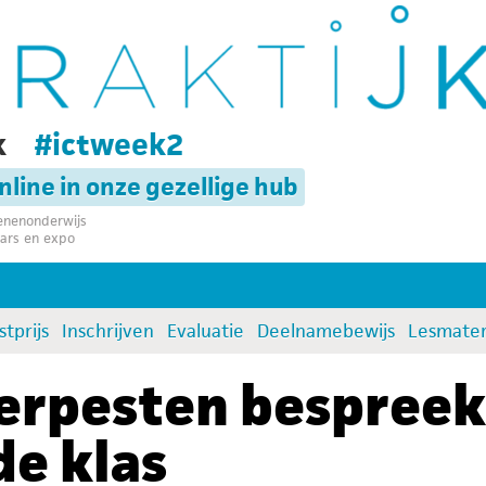
k
#ictweek2
online in onze gezellige hub
senenonderwijs
ars en expo
stprijs
Inschrijven
Evaluatie
Deelnamebewijs
Lesmater
erpesten bespree
de klas