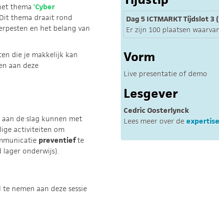
 het thema
'Cyber
Dit thema draait rond
Dag 5 ICTMARKT Tijdslot 3 (
erpesten en het belang van
Er zijn 100 plaatsen waarvan
Vorm
ten die je makkelijk kan
ken aan deze
Live presentatie of demo
Lesgever
Cedric Oosterlynck
s aan de slag kunnen met
Lees meer over de
expertise
ige activiteiten om
ommunicatie
preventief
te
 lager onderwijs).
l te nemen aan deze sessie