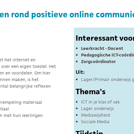
en rond positieve online communi
Interessant voo
Leerkracht - Docent
Pedagogische ICT-coördi
t het internet en
Zorgcoördinator
 over een eigen toestel. Het
Uit:
den en voordelen. Om hier
unnen maken, is het
Lager/Primair onderwijs 
ntal belangrijke reflexen
Thema's
ICT in je klas of vak
drempeling materiaal
Lager onderwijs
itaal
Mediawijsheid
en met hun leerlingen.
Sociale Media
Tijdstip