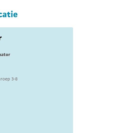
catie
r
nator
groep 3-8