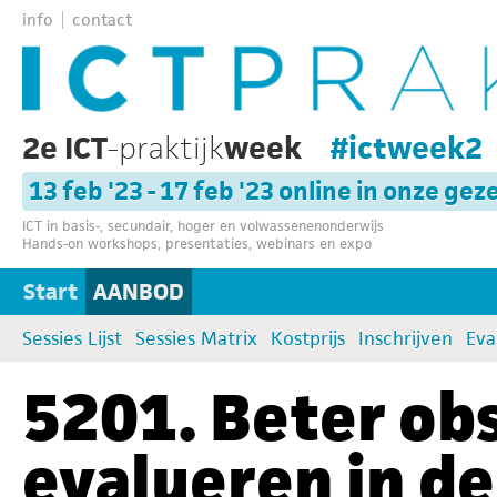
info
contact
2e ICT
-praktijk
week
#ictweek2
13 feb '23 - 17 feb '23 online in onze gez
ICT in basis-, secundair, hoger en volwassenenonderwijs
Hands-on workshops, presentaties, webinars en expo
Start
AANBOD
Sessies Lijst
Sessies Matrix
Kostprijs
Inschrijven
Eva
5201. Beter ob
evalueren in d