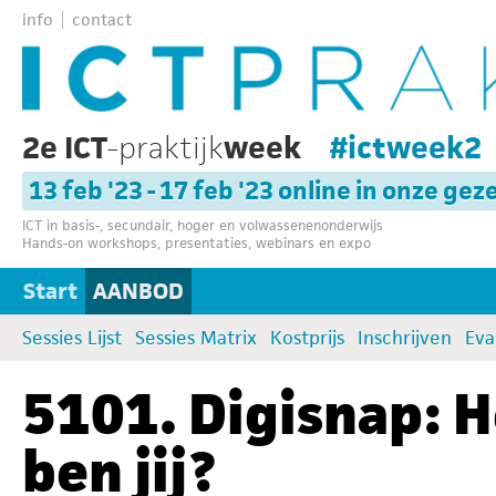
info
contact
2e ICT
-praktijk
week
#ictweek2
13 feb '23 - 17 feb '23 online in onze gez
ICT in basis-, secundair, hoger en volwassenenonderwijs
Hands-on workshops, presentaties, webinars en expo
Start
AANBOD
Sessies Lijst
Sessies Matrix
Kostprijs
Inschrijven
Eva
5101. Digisnap: 
ben jij?